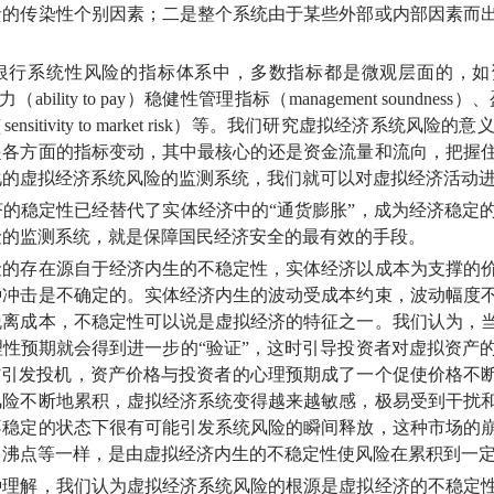
溃的传染性个别因素；二是整个系统由于某些外部或内部因素而
系统性风险的指标体系中，多数指标都是微观层面的，如
能力（
ability to pay）稳健性管理指标（
management soundnes
（
sensitivity to market risk）等。我们研究虚拟经
起各方面的指标变动，其中最核心的还是资金流量和流向，把握
化的虚拟
经济系统风险的监测系统，我们就可以对虚拟经济活动
稳定性已经替代了实体经济中的“通货膨胀”，成为经济稳定的
险的监测系统，就是保障国民经济安全的最有效的手段。
存在源自于经济内生的不稳定性，实体经济以成本为支撑的价
种冲击是不确定的。实体经济内生的波动受成本约束，波动幅度
脱离成本，不稳定性可以说是虚拟经济的特征之一。我们认为，
理性预期就会得到进一步的“验证”，这时引导投资者对虚拟资产
”引发投机，资产价格与投资者的心理预期成了一个促使价格不
风险不断地累积，虚拟经济系统变得越来越敏感，极易受到干扰
不稳定的状态下很有可能引发系统风险的瞬间释放，这种市场的
、沸点等一样，是由虚拟经济内生的不稳定性使风险在累积到一
解，我们认为虚拟经济系统风险的根源是虚拟经济的不稳定性