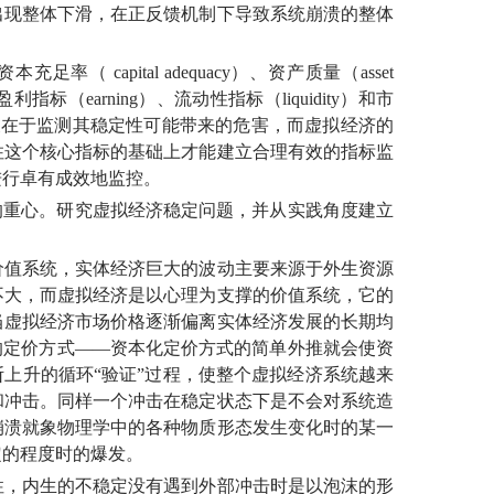
出现整体下滑，在正反馈机制下导致系统崩溃的整体
资本充足率（
capital adequacy）、资产质量（
asset
s）、盈利指标（
earning）、流动性指标（
liquidity）和市
济系统风险的意义在于监测其稳定性可能带来的危害，而虚拟经济的
住这个核心指标的基础上才能建立合理有效的指标监
进行卓有成效地监控。
重心。研究虚拟经济稳定问题，并从实践角度建立
值系统，实体经济巨大的波动主要来源于外生资源
不大，而虚拟经济是以心理为支撑的价值系统，它的
当虚拟经济市场价格逐渐偏离实体经济发展的长期均
的定价方式——资本化定价方式的简单外推就会使资
断上升的循环“验证”过程，使整个虚拟经济系统越来
和冲击。同样一个冲击在稳定状态下是不会对系统造
崩溃就象物理学中的各种物质形态发生变化时的某一
定的程度时的爆发。
，内生的不稳定没有遇到外部冲击时是以泡沫的形