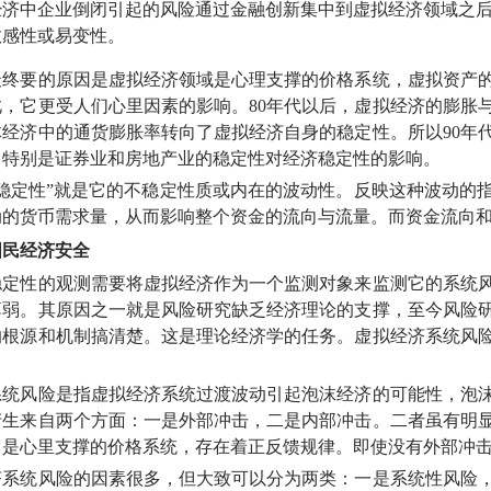
中企业倒闭引起的风险通过金融创新集中到虚拟经济领域之后
敏感性或易变性。
要的原因是虚拟经济领域是心理支撑的价格系统，虚拟资产的
此，它更受人们心里因素的影响。
80年代以后，虚拟经济的膨胀
体经济中的通货膨胀率转向了虚拟经济自身的稳定性。所以
90
，特别是证券业和房地产业的稳定性对经济稳定性的影响。
定性”就是它的不稳定性质或内在的波动性。反映这种波动的指
动的货币需求量，从而影响整个资金的流向与流量。而资金流向
国民经济安全
性的观测需要将虚拟经济作为一个监测对象来监测它的系统风
薄弱。其原因之一就是风险研究缺乏经济理论的支撑，至今风险
的根源和机制搞清楚。这是理论经济学的任务。虚拟经济系统风
风险是指虚拟经济系统过渡波动引起泡沫经济的可能性，泡沫
产生来自两个方面：一是外部冲击，二是内部冲击。二者虽有明
它是心里支撑的价格系统，存在着正反馈规律。即使没有外部冲
统风险的因素很多，但大致可以分为两类：一是系统性风险，