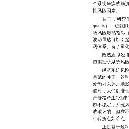
个系统瘫痪或崩
性风险因素。
目前，研究银行
quality）、还款
场风险敏感指标
波动虽然可以引
测体系。有了量
既然虚拟经济的
虚拟经济系统风
经济系统风险的
禀赋的冲击，这
波动可以远远地
值时，人们以非
产价格产生“泡沫
越不稳定，系统
成破坏的，但在
个转折点如溶点
正是基于这种理