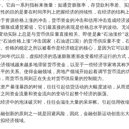
一。它由一系列指标来衡量：如通货膨胀率，存贷款利率差、实
定性的目的是要在时间序列上把握经济的持续性，在经济的结构
资源价格上涨的冲击，货币资金的冲击和信用冲击造成经济波
货膨胀或通货紧缩，它们最直接的表现是价格总水平的波动。无
，其变动实际上总是与货币供应量直接相关。即使是象“石油涨价
被“石油价格上涨”冲击国家（石油进口国）的货币供应量不变，
胀。价格的稳定之所以被看作是经济稳定的核心，是因为它可以
纪
80年代以后，虚拟经济的迅速膨胀逐渐改变着经济运行的方式
领域越来越多地滞留货币资金，以至于一些经济学家将其称为货
水平的关系。使得金融领域，房地产领域开始起着调节货币流的
响，而货币当局则正在失去对货币供应量的控制能力。
产暴涨暴跌的时候，往往引起信贷活动的大幅度波动，从而造
济之间资金流量和资金流向的变动引起整个经济的振荡。
济中的泡沫破灭时，往往会滋生大量的呆坏帐。引起信用收缩
创新的原则之一就是回避风险，因此，金融创新运动创造出大
虚拟经济领域
。