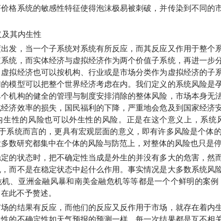
济价格系统的敏感性特征使得泡沫极易被刺破，并传染到不同的
义及其内生性
发，当一个子系统对系统有所反应，而其反应又作用于整个系
值系统，而实体经济与虚拟经济作为两个价值子系统，再进一步
；虚拟经济也可以按机构、行业或是市场分类作为虚拟经济的子
们的模型可以把整个世界经济考虑在内。我们定义的系统风险是
单个机构的健全的管理与制度安排消除的整体风险，市场本身无
成经济效率的损失，国民福利的下降，严重地会危及到国家经济
内生性的风险也可以外生性的风险。正是在这个意义上，系统
针对于系统而言的，
更具有宏观层面的意义，即有许多风险是个体
大多数研究都集中在个体的风险与防范上，对整体的风险也只是
的状态时，把不确定性当成是外生的并没有多大的危害，然而
机，而不是在稳定状态中起什么作用。事实情况是大多数系统风
危机、亚洲金融风暴和南美金融危机等等都是一个个鲜明的案例
它在此不予赘述。
的结果有反应，而他们的反应又反作用于市场，就存在着内生
生性的不确定性如天气预报的预测一样，每一次结果都是互不相