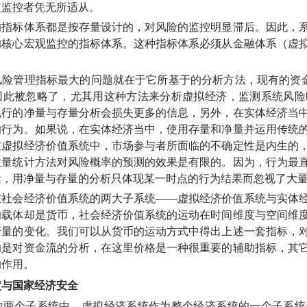
使监控者凭无所适从。
标体系都是按存量设计的，对风险的监控明显滞后。因此，系
的核心宏观监控的指标体系。这种指标体系必须从金融体系（虚
管理指标最大的问题就在于它所基于的分析方法，现有的资金
因此被忽略了，尤其用这种方法来分析虚拟经济，监测系统风险
现行的净量与存量分析会损失更多的信息，另外，在实体经济当
的行为。如果说，在实体经济当中，使用存量和净量并运用传统
在虚拟经济价值系统中，市场参与者所面临的不确定性是内生的
数量统计方法对风险概率的预测的效果是有限的。因为，行为最
量，用净量与存量的分析只体现某一时点的行为结果而忽视了大
会经济价值系统的两大子系统——虚拟经济价值系统与实体经
的载体却是货币，社会经济价值系统的运动在时间维度与空间维
变量的变化。我们可以从货币的运动方式中得出上述一套指标，
的是对资金流的分析，在这里价格是一种很重要的辅助指标，其
的作用。
定与国家经济安全
个子系统中，虚拟经济系统作为整个经济系统的一个子系统