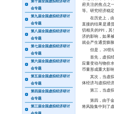
第十届全国虚拟经济研讨
府关注的焦点之
会专题
等。研究经济稳
第九届全国虚拟经济研讨
在历史上，由于
会专题
直接的结果是通
切相关的
PPI
第八届全国虚拟经济研讨
济的影响，如果
会专题
就会产生通货膨
第七届全国虚拟经济研讨
但是，
20世
会专题
首先，虚拟经济
第六届全国虚拟经济研讨
应量变动与物价
会专题
币量形成重大影
第五届全国虚拟经济研讨
其次，当虚拟资
体经济与虚拟经
会专题
第三，当虚拟经
第四届全国虚拟经济研讨
会专题
第四，由于金融
第三届全国虚拟经济研讨
将风险集中到了
会专题