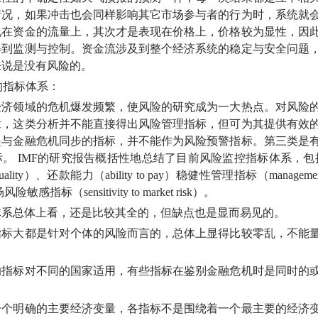
情况，如果冲击也会同样影响其它市场参与者的行为时，系统就
现在资金的流量上，其次才是表现在价格上，价格较为显性，因
得到监测与控制。资金流涉及到整个经济系统的稳定与安全问题
来说是没有风险的。
的指标体系：
领域的危机爆发频繁，使风险的研究成为一大热点。对风险的
章，这类分析并不能直接得出风险管理指标，但可为其提供有效
是与金融危机同步的指标，并不能作为风险预警指标。第三类是
标。
IMF的研究报告概括性地总结了目前风险监控指标体系，
t quality）、还款能力（
ability to pay）稳健性管理指标（
managem
）和市场风险敏感指标（
sensitivity to market risk）。
总体上看，还是比较其全的，但缺点也是显而易见的。
大都是针对个体的风险而言的，总体上显得比较零乱，不能量
标对不同的国家适用，有些指标在鉴别金融危机时是同时的或
明确的主要经济变量，各指标不是围绕着一个最主要的经济变