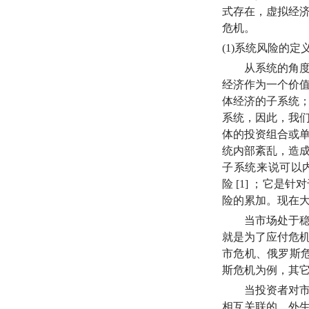
式存在，虚拟经
危机。
(1)系统风险的定
从系统的角度出
经济作为一个价
体经济的子系统
系统，因此，我
体的投资组合或
统内部紊乱，造
子系统来说可以
险
[1] ；它是
险的累加。现在
当市场处于稳定
就是为了应付危
市危机、俄罗斯
斯危机为例，其
当投资者对市场
相互关联的，外